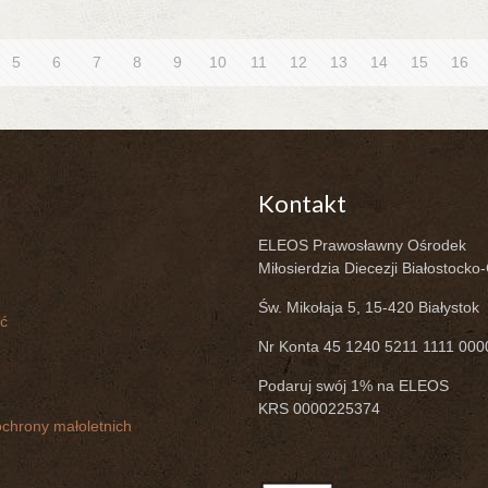
5
6
7
8
9
10
11
12
13
14
15
16
Kontakt
ELEOS Prawosławny Ośrodek
Miłosierdzia Diecezji Białostocko
Św. Mikołaja 5, 15-420 Białystok
ć
Nr Konta 45 1240 5211 1111 00
Podaruj swój 1% na ELEOS
KRS 0000225374
chrony małoletnich