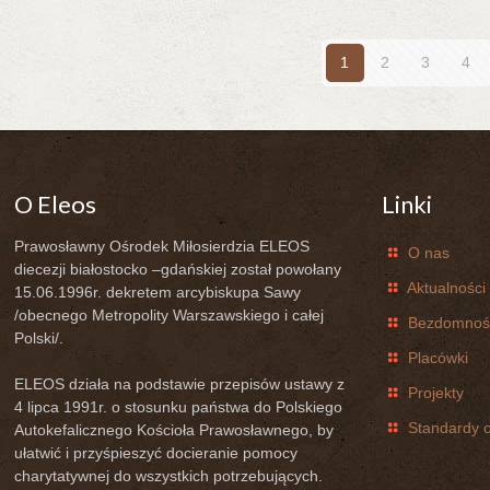
1
2
3
4
O Eleos
Linki
Prawosławny Ośrodek Miłosierdzia ELEOS
O nas
diecezji białostocko –gdańskiej został powołany
Aktualności
15.06.1996r. dekretem arcybiskupa Sawy
/obecnego Metropolity Warszawskiego i całej
Bezdomnoś
Polski/.
Placówki
ELEOS działa na podstawie przepisów ustawy z
Projekty
4 lipca 1991r. o stosunku państwa do Polskiego
Standardy o
Autokefalicznego Kościoła Prawosławnego, by
ułatwić i przyśpieszyć docieranie pomocy
charytatywnej do wszystkich potrzebujących.