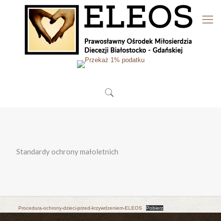
Standardy ochrony małoletnich
Procedura-ochrony-dzieci-przed-krzywdzeniem-ELEOS
Pobierz