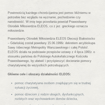
Powinnością każdego chrześcijanina jest pomoc bliźniemu w
potrzebie bez względu na wyznanie, pochodzenie czy
narodowość. W imię tego przesłania powstał Prawosławny
Ośrodek Miłosierdzia ELEOS, co z jez. greckiego oznacza
miłosierdzie.
Prawosławny Ośrodek Miłosierdzia ELEOS Diecezji Białostocko
– Gdańskiej został powołany 15.06.1996r. dekretem arcybiskupa
Sawy /obecnego Metropolity Warszawskiego i całej Polski/.
ELEOS działa na podstawie przepisów ustawy z 4 lipca 1991r. o
stosunku państwa do Polskiego Autokefalicznego Kościoła
Prawosławnego, by ułatwić i przyśpieszyć docieranie pomocy
charytatywnej do wszystkich potrzebujących.
Główne cele i obszary działalności ELEOS:
pomoc charytatywna osobom znajdującym się w trudnej
sytuacji życiowej,
pomoc dzieciom z rodzin ubogich, dysfunkcyjnych,
rozbitych oraz wychowankom domów dziecka,