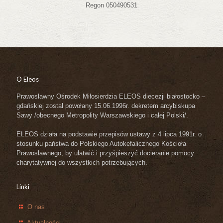
Regon 050490531
O Eleos
Prawosławny Ośrodek Miłosierdzia ELEOS diecezji białostocko –
gdańskiej został powołany 15.06.1996r. dekretem arcybiskupa
Sawy /obecnego Metropolity Warszawskiego i całej Polski/.
ELEOS działa na podstawie przepisów ustawy z 4 lipca 1991r. o
stosunku państwa do Polskiego Autokefalicznego Kościoła
Prawosławnego, by ułatwić i przyśpieszyć docieranie pomocy
charytatywnej do wszystkich potrzebujących.
Linki
O nas
Aktualności