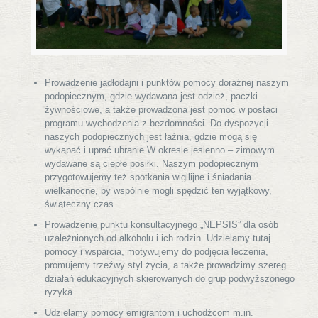
Prowadzenie jadłodajni i punktów pomocy doraźnej naszym
podopiecznym, gdzie wydawana jest odzież, paczki
żywnościowe, a także prowadzona jest pomoc w postaci
programu wychodzenia z bezdomności. Do dyspozycji
naszych podopiecznych jest łaźnia, gdzie mogą się
wykąpać i uprać ubranie W okresie jesienno – zimowym
wydawane są ciepłe posiłki. Naszym podopiecznym
przygotowujemy też spotkania wigilijne i śniadania
wielkanocne, by wspólnie mogli spędzić ten wyjątkowy,
świąteczny czas
Prowadzenie punktu konsultacyjnego „NEPSIS” dla osób
uzależnionych od alkoholu i ich rodzin. Udzielamy tutaj
pomocy i wsparcia, motywujemy do podjęcia leczenia,
promujemy trzeźwy styl życia, a także prowadzimy szereg
działań edukacyjnych skierowanych do grup podwyższonego
ryzyka.
Udzielamy pomocy emigrantom i uchodźcom m.in.