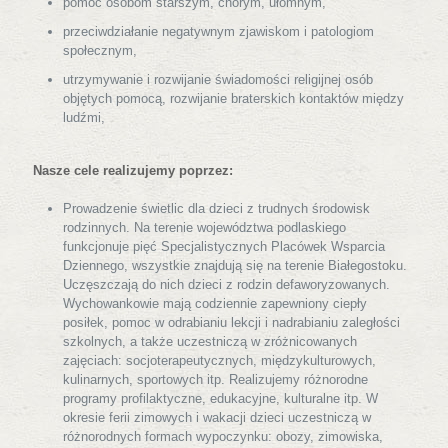
pomoc osobom starszym, chorym, ułomnym,
przeciwdziałanie negatywnym zjawiskom i patologiom
społecznym,
utrzymywanie i rozwijanie świadomości religijnej osób
objętych pomocą, rozwijanie braterskich kontaktów między
ludźmi,
Nasze cele realizujemy poprzez:
Prowadzenie świetlic dla dzieci z trudnych środowisk
rodzinnych. Na terenie województwa podlaskiego
funkcjonuje pięć Specjalistycznych Placówek Wsparcia
Dziennego, wszystkie znajdują się na terenie Białegostoku.
Uczęszczają do nich dzieci z rodzin defaworyzowanych.
Wychowankowie mają codziennie zapewniony ciepły
posiłek, pomoc w odrabianiu lekcji i nadrabianiu zaległości
szkolnych, a także uczestniczą w zróżnicowanych
zajęciach: socjoterapeutycznych, międzykulturowych,
kulinarnych, sportowych itp. Realizujemy różnorodne
programy profilaktyczne, edukacyjne, kulturalne itp. W
okresie ferii zimowych i wakacji dzieci uczestniczą w
różnorodnych formach wypoczynku: obozy, zimowiska,