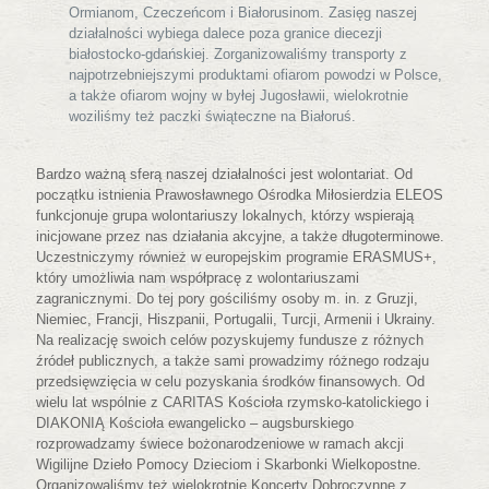
Ormianom, Czeczeńcom i Białorusinom. Zasięg naszej
działalności wybiega dalece poza granice diecezji
białostocko-gdańskiej. Zorganizowaliśmy transporty z
najpotrzebniejszymi produktami ofiarom powodzi w Polsce,
a także ofiarom wojny w byłej Jugosławii, wielokrotnie
woziliśmy też paczki świąteczne na Białoruś.
Bardzo ważną sferą naszej działalności jest wolontariat. Od
początku istnienia Prawosławnego Ośrodka Miłosierdzia ELEOS
funkcjonuje grupa wolontariuszy lokalnych, którzy wspierają
inicjowane przez nas działania akcyjne, a także długoterminowe.
Uczestniczymy również w europejskim programie ERASMUS+,
który umożliwia nam współpracę z wolontariuszami
zagranicznymi. Do tej pory gościliśmy osoby m. in. z Gruzji,
Niemiec, Francji, Hiszpanii, Portugalii, Turcji, Armenii i Ukrainy.
Na realizację swoich celów pozyskujemy fundusze z różnych
źródeł publicznych, a także sami prowadzimy różnego rodzaju
przedsięwzięcia w celu pozyskania środków finansowych. Od
wielu lat wspólnie z CARITAS Kościoła rzymsko-katolickiego i
DIAKONIĄ Kościoła ewangelicko – augsburskiego
rozprowadzamy świece bożonarodzeniowe w ramach akcji
Wigilijne Dzieło Pomocy Dzieciom i Skarbonki Wielkopostne.
Organizowaliśmy też wielokrotnie Koncerty Dobroczynne z