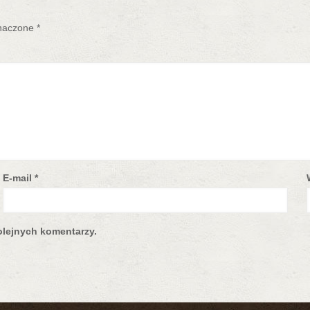
naczone
*
E-mail
*
olejnych komentarzy.