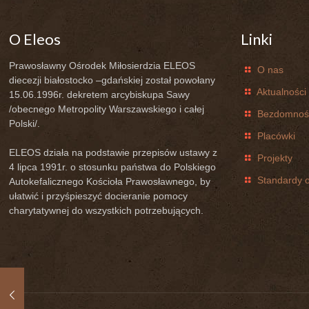
O Eleos
Linki
Prawosławny Ośrodek Miłosierdzia ELEOS
O nas
diecezji białostocko –gdańskiej został powołany
Aktualności
15.06.1996r. dekretem arcybiskupa Sawy
/obecnego Metropolity Warszawskiego i całej
Bezdomnoś
Polski/.
Placówki
ELEOS działa na podstawie przepisów ustawy z
Projekty
4 lipca 1991r. o stosunku państwa do Polskiego
Standardy o
Autokefalicznego Kościoła Prawosławnego, by
ułatwić i przyśpieszyć docieranie pomocy
charytatywnej do wszystkich potrzebujących.