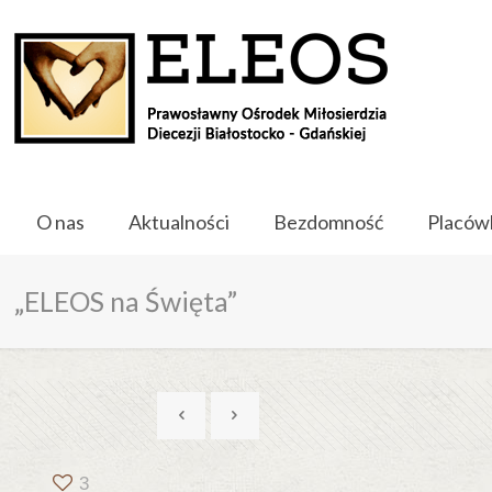
O nas
Aktualności
Bezdomność
Placów
„ELEOS na Święta”
3