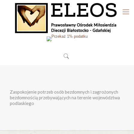
Zaspokojenie potrzeb osób bezdomnych i zagrożonych
bezdomnością przebywających na terenie województwa
podlaskiego