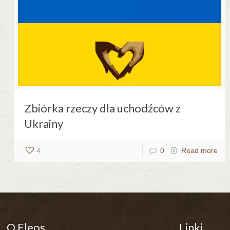
Zbiórka rzeczy dla uchodźców z
Ukrainy
4
0
Read more
O Eleos
Linki