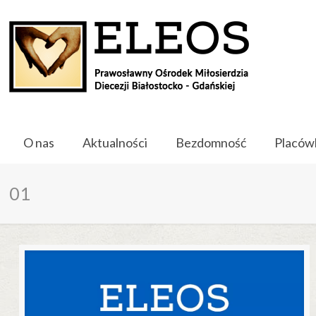
O nas
Aktualności
Bezdomność
Placów
01